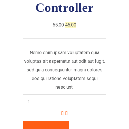
Controller
Original
Current
65.00
45.00
price
price
was:
is:
₹65.00.
₹45.00.
Nemo enim ipsam voluptatem quia
voluptas sit aspernatur aut odit aut fugit,
sed quia consequuntur. magni dolores
eos qui ratione voluptatem sequi
nesciunt.
Power
Controller
quantity
Kosárba Teszem