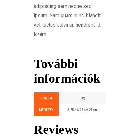
adipiscing sem neque sed
ipsum. Nam quam nunc, blandit
vel, luctus pulvinar, hendrerit id,
lorem.
További
információk
TÖMEG
1 kg
MÉRETEK
5.65 × 6.75 × 9.25 cm
Reviews