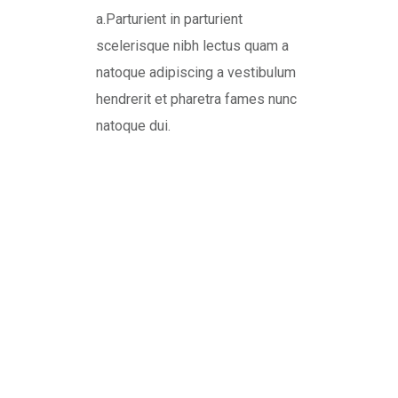
a.Parturient in parturient
scelerisque nibh lectus quam a
natoque adipiscing a vestibulum
hendrerit et pharetra fames nunc
natoque dui.
Best Quality
Products From
Around The World