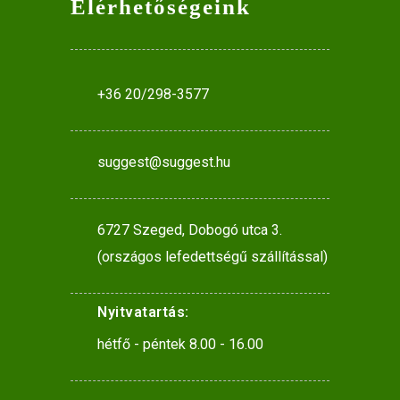
Elérhetőségeink
+36 20/298-3577
suggest@suggest.hu
6727 Szeged, Dobogó utca 3.
(országos lefedettségű szállítással)
Nyitvatartás:
hétfő - péntek 8.00 - 16.00