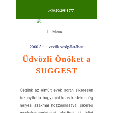
+36 20/298-3577
Menu
2000 óta a vevők szolgálatában
Üdvözli Önöket a
SUGGEST
Cégünk az elmúlt évek során sikeresen
bizonyította, hogy mint kereskedelmi cég
helyes szakmai hozzáállásával sikeres
munkakapcsolatokat alakított ki. Mint