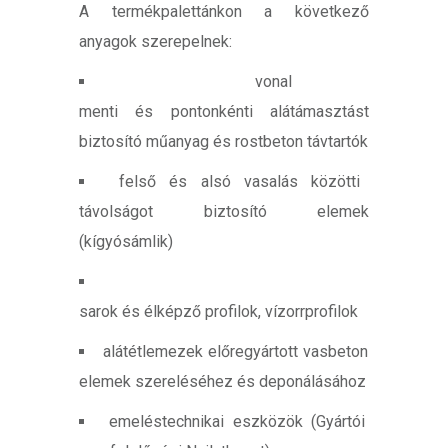
A termékpalettánkon a következő
anyagok szerepelnek:
vonal
menti és pontonkénti alátámasztást
biztosító műanyag és rostbeton távtartók
felső és alsó vasalás közötti
távolságot biztosító elemek
(kígyósámlik)
sarok és élképző profilok, vízorrprofilok
alátétlemezek előregyártott vasbeton
elemek szereléséhez és deponálásához
emeléstechnikai eszközök (Gyártói