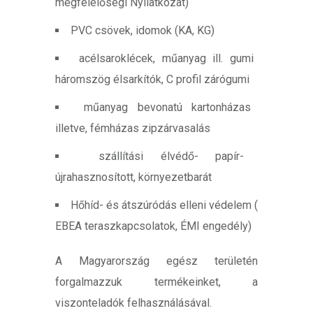
megfelelőségi Nyilatkozat)
PVC csövek, idomok (KA, KG)
acélsaroklécek, műanyag ill. gumi
háromszög élsarkítók, C profil zárógumi
műanyag bevonatú kartonházas
illetve, fémházas zipzárvasalás
szállítási élvédő- papír-
újrahasznosított, környezetbarát
Hőhíd- és átszúródás elleni védelem (
EBEA teraszkapcsolatok, ÉMI engedély)
A Magyarország egész területén
forgalmazzuk termékeinket, a
viszonteladók felhasználásával.