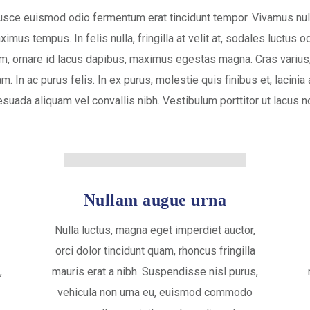
Fusce euismod odio fermentum erat tincidunt tempor. Vivamus nulla
us tempus. In felis nulla, fringilla at velit at, sodales luctus o
m, ornare id lacus dapibus, maximus egestas magna. Cras varius,
. In ac purus felis. In ex purus, molestie quis finibus et, lacinia
uada aliquam vel convallis nibh. Vestibulum porttitor ut lacus no
Nullam augue urna
Nulla luctus, magna eget imperdiet auctor,
orci dolor tincidunt quam, rhoncus fringilla
,
mauris erat a nibh. Suspendisse nisl purus,
vehicula non urna eu, euismod commodo