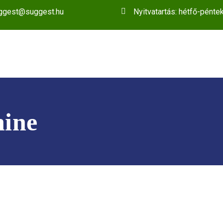
ggest@suggest.hu
Nyitvatartás: hétfő-pénte
ine