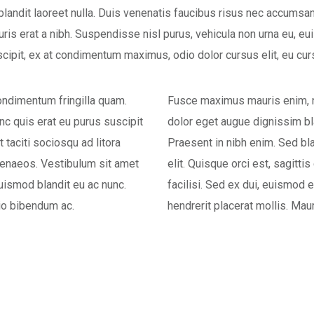
, blandit laoreet nulla. Duis venenatis faucibus risus nec accumsa
mauris erat a nibh. Suspendisse nisl purus, vehicula non urna e
 suscipit, ex at condimentum maximus, odio dolor cursus elit, eu 
ondimentum fringilla quam.
Fusce maximus mauris enim, n
c quis erat eu purus suscipit
dolor eget augue dignissim bla
 taciti sociosqu ad litora
Praesent in nibh enim. Sed bla
menaeos. Vestibulum sit amet
elit. Quisque orci est, sagittis
uismod blandit eu ac nunc.
facilisi. Sed ex dui, euismod 
io bibendum ac.
hendrerit placerat mollis. Maur