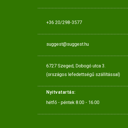
+36 20/298-3577
suggest@suggest.hu
6727 Szeged, Dobogó utca 3.
(országos lefedettségű szállítással)
Nyitvatartás:
hétfő - péntek 8.00 - 16.00