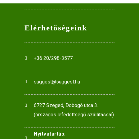
₹85.00.
₹40.00.
Elérhetőségeink
+36 20/298-3577
suggest@suggest.hu
6727 Szeged, Dobogó utca 3.
(országos lefedettségű szállítással)
Nyitvatartás: