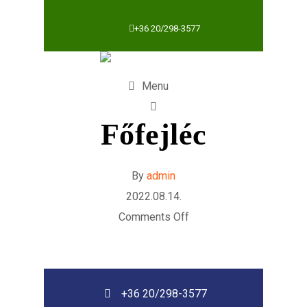
+36 20/298-3577
Menu
Főfejléc
By
admin
2022.08.14.
Comments Off
+36 20/298-3577