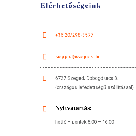
Elérhetőségeink
+36 20/298-3577
suggest@suggest.hu
6727 Szeged, Dobogó utca 3.
(országos lefedettségű szállítással)
Nyitvatartás:
hétfő – péntek 8.00 – 16.00