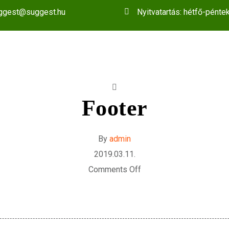
ggest@suggest.hu
Nyitvatartás: hétfő-pénte
Footer
By
admin
2019.03.11.
Comments Off